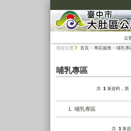
:::
公
:::
現在位置
首頁
>
專區服務
>
哺乳專
哺乳專區
共
1
筆資料，第
1
哺乳專區
共
1
筆