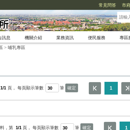
常見問答
市
告訊息
機關介紹
業務資訊
便民服務
專區
區
>
哺乳專區
1/1
頁，
每頁顯示筆數
筆
1
資料，第
1/1
頁，
每頁顯示筆數
筆
1