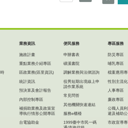
業務資訊
便民服務
專區服務
施政計畫
申辦書表
防災專區
重點業務介紹專區
磺溪書院
哺乳專區
務時
區政業務(區里資訊)
調解業務與法律諮詢
檔案應用專
)
統計資訊
役男短期出境線上申
性別主流化
請作業系統
預決算及會計報告
人事專區
常見問答
內部控制專區
廉政專區
其他機關快速連結
補捐助業務及政策宣
公職人員利
導執行情形公開專區
服務e櫃檯
避及補助公
台電協助金
1999臺中市民一碼
市政宣導專
通/市政信箱