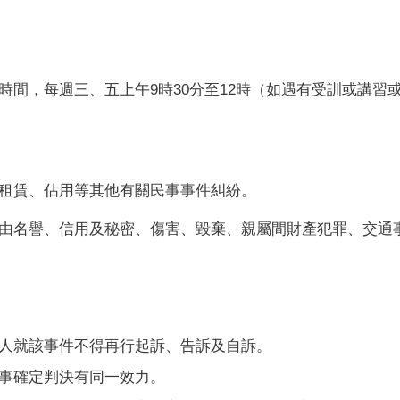
時間，每週三、五上午
9
時
30
分至
12
時（如遇有受訓或講習
租賃、佔用等其他有關民事事件糾紛。
由名譽、信用及秘密、傷害、毀棄、親屬間財產犯罪、交通
人就該事件不得再行起訴、告訴及自訴。
事確定判決有同一效力。