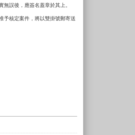
實無誤後，應簽名蓋章於其上。
准予核定案件，將以雙掛號郵寄送