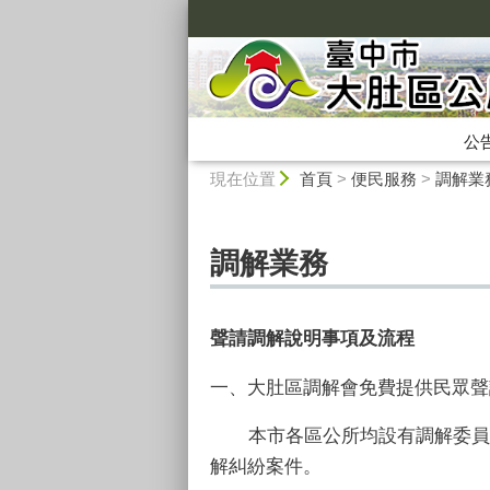
:::
公
:::
現在位置
首頁
>
便民服務
>
調解業
調解業務
聲請調解說明事項及流程
一、大肚區調解會免費提供民眾聲
本市各區公所均設有調解委員
解糾紛案件。