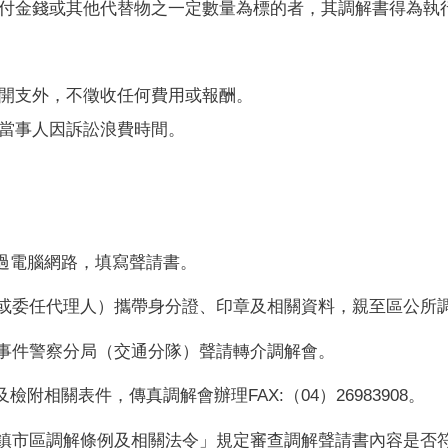
付金錢或其他代替物之一定數量為標的者，其調解書得為執
開支外，不徵收任何費用或報酬。
當事人因訴訟浪費時間。
過電腦網路，填寫聲請書。
或委任代理人）攜帶身分證、印章及相關資料，親至區公所
事件警察分局（交通分隊）聲請轉介調解會。
及檢附相關表件，傳真調解會辦理
FAX:
（
04
）26983908。
鎮市區調解條例及相關法令」規定審查調解聲請書內容是否