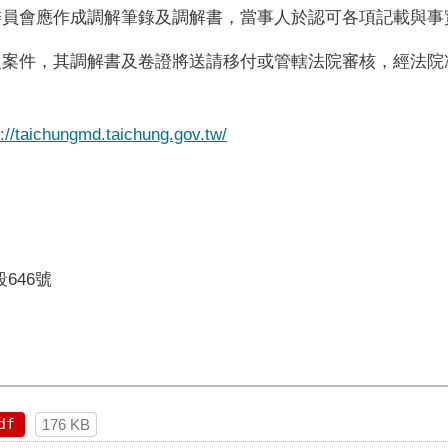
委員會應作成調解筆錄及調解書，當事人於認可各項記載與事
之案件，其調解書及卷證將送請移付或管轄法院審核，經法院
s://taichungmd.taichung.gov.tw/
0
646號
df
176 KB