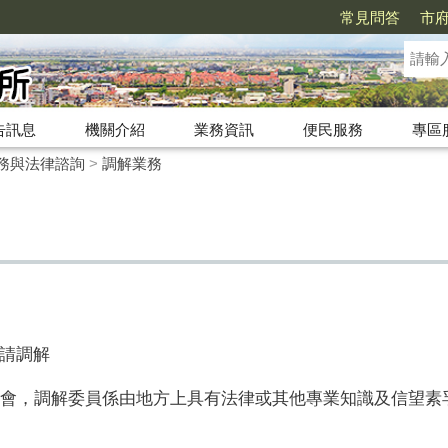
常見問答
市
告訊息
機關介紹
業務資訊
便民服務
專區
務與法律諮詢
>
調解業務
請調解
會，調解委員係由地方上具有法律或其他專業知識及信望素