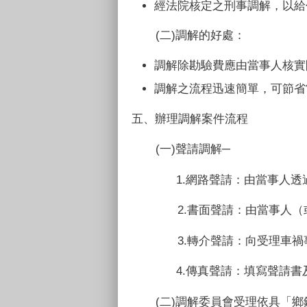
經法院核定之刑事調解，以給
(
二
)
調解的好處：
調解除勘驗費應由當事人核實
調解之流程迅速簡單，可節省
五、辦理調解案件流程
(
一
)
聲請調解─
1.
網路聲請：由當事人透
2.
書面聲請：由當事人（
3.
轉介聲請：向受理車禍
4.
傳真聲請：填寫聲請書
(
二
)
調解委員會受理依具「鄉