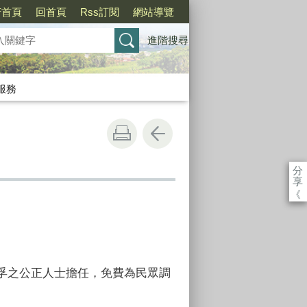
府首頁
回首頁
Rss訂閱
網站導覽
進階搜尋
服務
分
享
《
孚之公正人士擔任，免費為民眾調