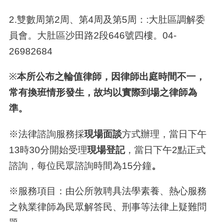
2.
雙數周第
2
周、第
4
周及第
5
周：
:
大肚區調解委
員會。大肚區沙田路
2
段646號四樓。
04-
26982684
※
本所公布之輪值律師，因律師出庭時間不一，
常有換班情形發生，故均以實
際到場之律師為
準。
※法律諮詢服務採
現場面談
方式辦理，當日下午
13
時
30
分開始受理
現場登
記
，當日下午
2
點正式
諮詢，每位民眾諮詢時間為
15
分鐘
。
※服務項目：由公所敦聘具法學素養、熱心服務
之執業律師為民眾解答民、刑事等法律上疑難問