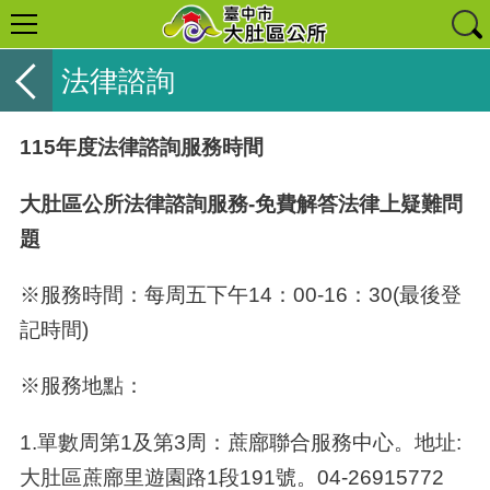
法律諮詢
115
年度法律諮詢服務時間
大肚區公所法律諮詢服務
-
免費解答法律上疑難問
題
※服務時間：每周五下午
14
：
00-16
：
30(
最後登
記時間
)
※服務地點：
1.
單數周第
1
及第
3
周：蔗廍聯合服務中心。地址
:
大肚區蔗廍里遊園路
1
段
191
號。
04-26915772