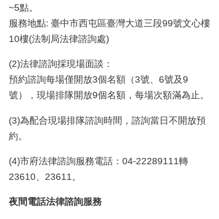
~5
點。
服務地點
:
臺中市西屯區臺灣大道三段
99
號文心樓
10
樓
(
法制局法律諮詢處
)
(2)法律諮詢採現場面談：
預約諮詢每場僅開放
3
個名額（
3
號、
6
號及
9
號），現場排隊開放
9
個名額，每場次額滿為止。
(3)為配合現場排隊諮詢時間，諮詢當日不開放預
約。
(4)市府法律諮詢服務電話：
04-22289111
轉
23610
、
23611
。
夜間電話法律諮詢服務