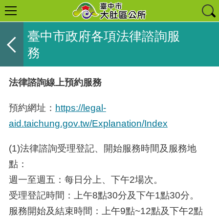
臺中市政府各項法律諮詢服
務
法律諮詢線上預約服務
預約網址：
https://legal-
aid.taichung.gov.tw/Explanation/Index
(1)法律諮詢受理登記、開始服務時間及服務地
點：
週一至週五：每日分上、下午
2
場次。
受理登記時間：上午
8
點
30
分及下午
1
點
30
分。
服務開始及結束時間：上午
9
點
~12
點及下午
2
點