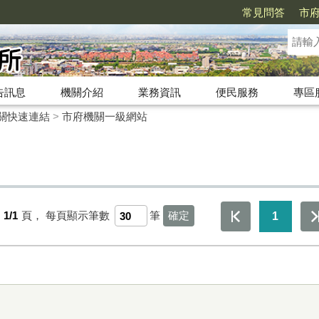
常見問答
市
告訊息
機關介紹
業務資訊
便民服務
專區
關快速連結
>
市府機關一級網站
第
1/1
頁，
每頁顯示筆數
筆
1