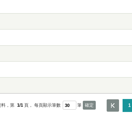
資料，第
1/1
頁，
每頁顯示筆數
筆
1