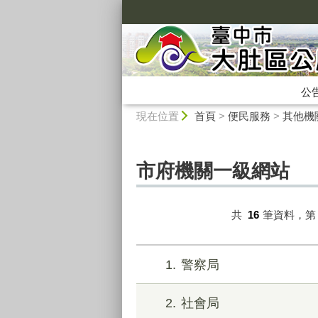
:::
公
:::
現在位置
首頁
>
便民服務
>
其他機
市府機關一級網站
共
16
筆資料，
1
警察局
2
社會局