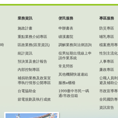
業務資訊
便民服務
專區服務
施政計畫
申辦書表
防災專區
重點業務介紹專區
磺溪書院
哺乳專區
務時
區政業務(區里資訊)
調解業務與法律諮詢
檔案應用專
)
統計資訊
役男短期出境線上申
性別主流化
請作業系統
預決算及會計報告
人事專區
常見問答
內部控制專區
廉政專區
其他機關快速連結
補捐助業務及政策宣
公職人員利
導執行情形公開專區
服務e櫃檯
避及補助公
台電協助金
1999臺中市民一碼
市政宣導專
通/市政信箱
節電規劃及執行成效
全民國防專
資訊宣告